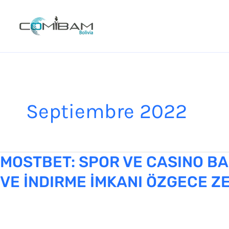
Ir
al
contenido
Septiembre 2022
MOSTBET: SPOR VE CASINO BAH
Mostbet:
Spor
VE İNDIRME İMKANI ÖZGECE Z
ve
Casino
Bahisleri